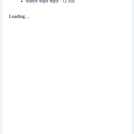
पीडीएफ फाइल साइज़ : 12 mb