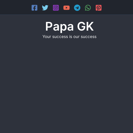
Skip
Main
to
Menu
content
Papa GK
Your success is our success