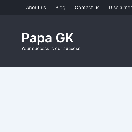
Skip
About us
Blog
Contact us
Disclaimer
to
content
Papa GK
Your success is our success