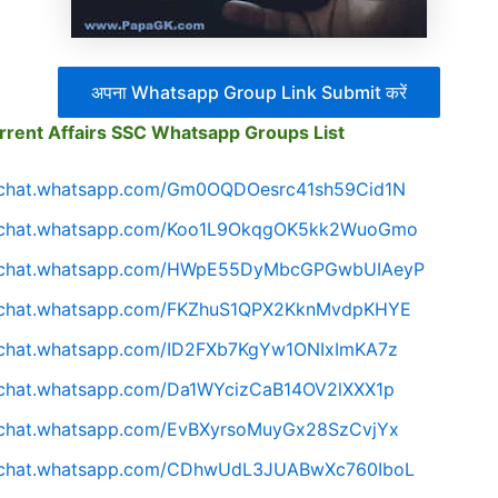
अपना Whatsapp Group Link Submit करें
rent Affairs SSC Whatsapp Groups List
//chat.whatsapp.com/Gm0OQDOesrc41sh59Cid1N
//chat.whatsapp.com/Koo1L9OkqgOK5kk2WuoGmo
//chat.whatsapp.com/HWpE55DyMbcGPGwbUIAeyP
//chat.whatsapp.com/FKZhuS1QPX2KknMvdpKHYE
//chat.whatsapp.com/ID2FXb7KgYw1ONIxImKA7z
//chat.whatsapp.com/Da1WYcizCaB14OV2lXXX1p
//chat.whatsapp.com/EvBXyrsoMuyGx28SzCvjYx
//chat.whatsapp.com/CDhwUdL3JUABwXc760IboL