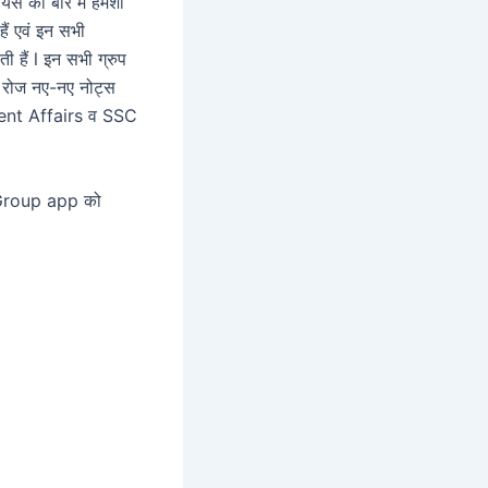
स की बारे में हमेशा
ैं एवं इन सभी
हैं l इन सभी ग्रुप
हर रोज नए-नए नोट्स
urrent Affairs व SSC
sGroup app को