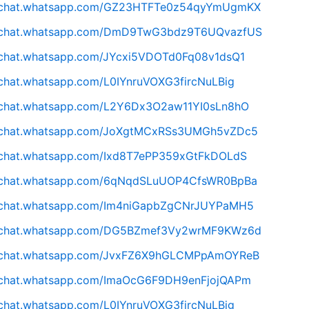
//chat.whatsapp.com/GZ23HTFTe0z54qyYmUgmKX
//chat.whatsapp.com/DmD9TwG3bdz9T6UQvazfUS
//chat.whatsapp.com/JYcxi5VDOTd0Fq08v1dsQ1
/chat.whatsapp.com/L0IYnruVOXG3fircNuLBig
//chat.whatsapp.com/L2Y6Dx3O2aw11YI0sLn8hO
//chat.whatsapp.com/JoXgtMCxRSs3UMGh5vZDc5
//chat.whatsapp.com/Ixd8T7ePP359xGtFkDOLdS
//chat.whatsapp.com/6qNqdSLuUOP4CfsWR0BpBa
//chat.whatsapp.com/Im4niGapbZgCNrJUYPaMH5
//chat.whatsapp.com/DG5BZmef3Vy2wrMF9KWz6d
//chat.whatsapp.com/JvxFZ6X9hGLCMPpAmOYReB
//chat.whatsapp.com/ImaOcG6F9DH9enFjojQAPm
/chat.whatsapp.com/L0IYnruVOXG3fircNuLBig