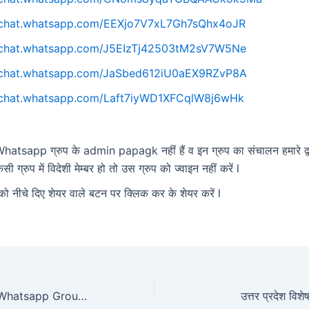
//chat.whatsapp.com/EEXjo7V7xL7Gh7sQhx4oJR
//chat.whatsapp.com/J5EIzTj42503tM2sV7W5Ne
//chat.whatsapp.com/JaSbed612iU0aEX9RZvP8A
//chat.whatsapp.com/Laft7iyWD1XFCqlW8j6wHk
atsapp ग्रुप के admin papagk नहीं हैं व इन ग्रुप का संचालन हमारे द्वा
िसी ग्रुप में विदेशी मेम्बर हो तो उस ग्रुप को ज्वाइन नहीं करें l
को नीचे दिए शेयर वाले बटन पर क्लिक कर के शेयर करें l
Top 150 Delhi Police Whatsapp Group Join Link List 2025
उत्तर प्रदेश विश