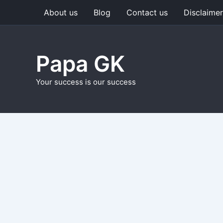
Skip
About us
Blog
Contact us
Disclaimer
to
content
Papa GK
Your success is our success