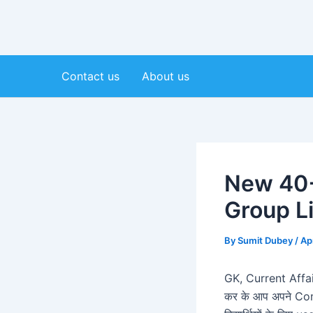
Contact us
About us
New 40+
Group L
By
Sumit Dubey
/
Ap
GK, Current Affa
कर के आप अपने Comp