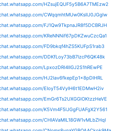
//chat.whatsapp.com/HZsujEQUF5y5B6A7TMEzw2
//chat.whatsapp.com/CWqqmhtMUw0KsIIJ0JGglw
//chat.whatsapp.com/FJ1Qw9TkpnaJR8f5DCBRJH
//chat.whatsapp.com/KReNNNif67pDKZwuCzcQa1
//chat.whatsapp.com/FD9bkqf4hZS5KUFpS1rab3
//chat.whatsapp.com/DDKfLoy73bB7lzcP6QK48k
//chat.whatsapp.com/LpxozDRI4IIGJ2S1hREwPE
//chat.whatsapp.com/HJ2lav6fkepEp1x8pDlHRL
//chat.whatsapp.com/EIoyT54VylH6t1EDMwH2iv
//chat.whatsapp.com/EmGr6Ts2UXGGlOKtzzHeVE
//chat.whatsapp.com/K5Vm4F5lJGgFUAFgX2Y561
//chat.whatsapp.com/CHIAVaMlL18GW1vMLbZHqI
//chat.whatsapp.com/CNoms8yqaYGBQAACkok9Ma