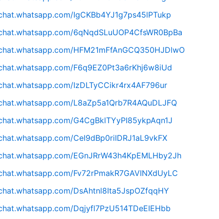
//chat.whatsapp.com/IgCKBb4YJ1g7ps45lPTukp
//chat.whatsapp.com/6qNqdSLuUOP4CfsWR0BpBa
//chat.whatsapp.com/HFM21mFfAnGCQ350HJDlwO
//chat.whatsapp.com/F6q9EZ0Pt3a6rKhj6w8iUd
/chat.whatsapp.com/IzDLTyCCikr4rx4AF796ur
//chat.whatsapp.com/L8aZp5a1Qrb7R4AQuDLJFQ
//chat.whatsapp.com/G4CgBklTYyPI85ykpAqn1J
/chat.whatsapp.com/CeI9dBp0riIDRJ1aL9vkFX
//chat.whatsapp.com/EGnJRrW43h4KpEMLHby2Jh
//chat.whatsapp.com/Fv72rPmakR7GAVINXdUyLC
/chat.whatsapp.com/DsAhtnl8Ita5JspOZfqqHY
/chat.whatsapp.com/Dqjyfl7PzU514TDeEIEHbb