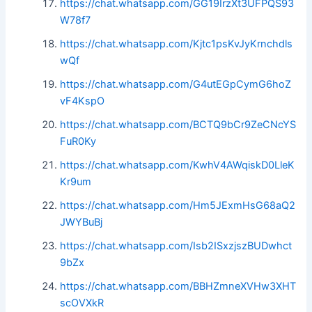
https://chat.whatsapp.com/GG19IrzXt3UFPQS93
W78f7
https://chat.whatsapp.com/Kjtc1psKvJyKrnchdls
wQf
https://chat.whatsapp.com/G4utEGpCymG6hoZ
vF4KspO
https://chat.whatsapp.com/BCTQ9bCr9ZeCNcYS
FuR0Ky
https://chat.whatsapp.com/KwhV4AWqiskD0LleK
Kr9um
https://chat.whatsapp.com/Hm5JExmHsG68aQ2
JWYBuBj
https://chat.whatsapp.com/Isb2ISxzjszBUDwhct
9bZx
https://chat.whatsapp.com/BBHZmneXVHw3XHT
scOVXkR