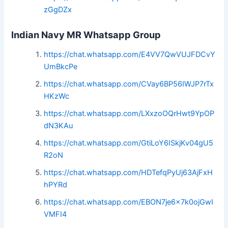
zGgDZx
Indian Navy MR Whatsapp Group
https://chat.whatsapp.com/E4VV7QwVUJFDCvY
UmBkcPe
https://chat.whatsapp.com/CVay6BP56IWJP7rTx
HKzWc
https://chat.whatsapp.com/LXxzoOQrHwt9YpOP
dN3KAu
https://chat.whatsapp.com/GtiLoY6ISkjKv04gU5
R2oN
https://chat.whatsapp.com/HDTefqPyUj63AjFxH
hPYRd
https://chat.whatsapp.com/EBON7je6x7k0ojGwI
VMFI4