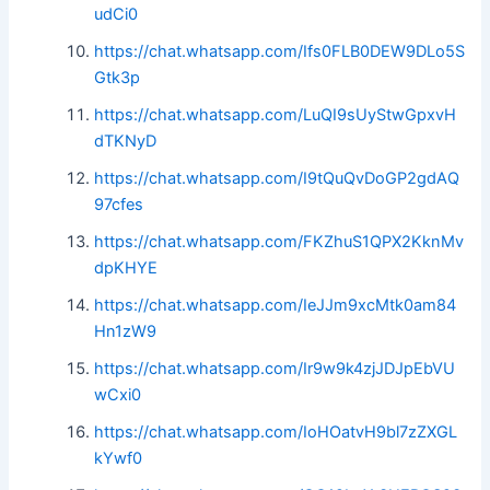
udCi0
https://chat.whatsapp.com/Ifs0FLB0DEW9DLo5S
Gtk3p
https://chat.whatsapp.com/LuQI9sUyStwGpxvH
dTKNyD
https://chat.whatsapp.com/I9tQuQvDoGP2gdAQ
97cfes
https://chat.whatsapp.com/FKZhuS1QPX2KknMv
dpKHYE
https://chat.whatsapp.com/IeJJm9xcMtk0am84
Hn1zW9
https://chat.whatsapp.com/Ir9w9k4zjJDJpEbVU
wCxi0
https://chat.whatsapp.com/IoHOatvH9bl7zZXGL
kYwf0