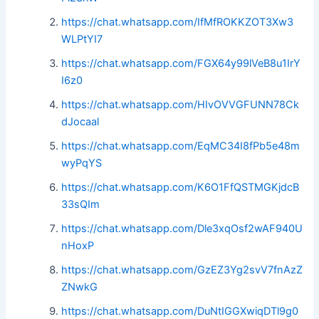
https://chat.whatsapp.com/IfMfROKKZOT3Xw3
WLPtYI7
https://chat.whatsapp.com/FGX64y99lVeB8u1IrY
I6z0
https://chat.whatsapp.com/HIvOVVGFUNN78Ck
dJocaal
https://chat.whatsapp.com/EqMC34I8fPb5e48m
wyPqYS
https://chat.whatsapp.com/K6O1FfQSTMGKjdcB
33sQIm
https://chat.whatsapp.com/Dle3xqOsf2wAF940U
nHoxP
https://chat.whatsapp.com/GzEZ3Yg2svV7fnAzZ
ZNwkG
https://chat.whatsapp.com/DuNtIGGXwiqDTl9g0