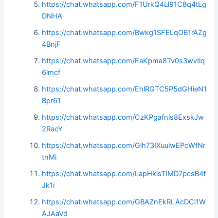
https://chat.whatsapp.com/F1UrkQ4Ll91C8q4tLg
DNHA
https://chat.whatsapp.com/Bwkg1SFELqOB1rAZg
4BnjF
https://chat.whatsapp.com/EaKpma8Tv0s3wvIlq
6lmcf
https://chat.whatsapp.com/EhlRGTC5P5dGHieN1
Bpr61
https://chat.whatsapp.com/CzKPgafnls8ExskJw
2RacY
https://chat.whatsapp.com/Glh73IXuulwEPcWfNr
tnMi
https://chat.whatsapp.com/LapHklsTIMD7pcsB4f
Jk1i
https://chat.whatsapp.com/GBAZnEkRLAcDCi1W
AJAaVd