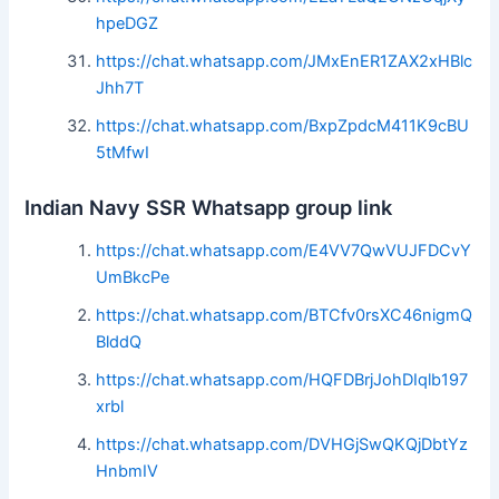
hpeDGZ
https://chat.whatsapp.com/JMxEnER1ZAX2xHBlc
Jhh7T
https://chat.whatsapp.com/BxpZpdcM411K9cBU
5tMfwI
Indian Navy SSR Whatsapp group link
https://chat.whatsapp.com/E4VV7QwVUJFDCvY
UmBkcPe
https://chat.whatsapp.com/BTCfv0rsXC46nigmQ
BlddQ
https://chat.whatsapp.com/HQFDBrjJohDIqlb197
xrbl
https://chat.whatsapp.com/DVHGjSwQKQjDbtYz
HnbmIV