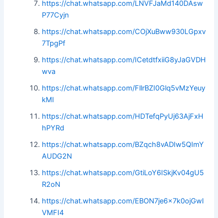
https://chat.whatsapp.com/LNVFJaMd140DAsw
P77Cyjn
https://chat.whatsapp.com/COjXuBww930LGpxv
7TpgPf
https://chat.whatsapp.com/ICetdtfxiiG8yJaGVDH
wva
https://chat.whatsapp.com/FllrBZI0Glq5vMzYeuy
kMI
https://chat.whatsapp.com/HDTefqPyUj63AjFxH
hPYRd
https://chat.whatsapp.com/BZqch8vADIw5QImY
AUDG2N
https://chat.whatsapp.com/GtiLoY6ISkjKv04gU5
R2oN
https://chat.whatsapp.com/EBON7je6x7k0ojGwI
VMFI4