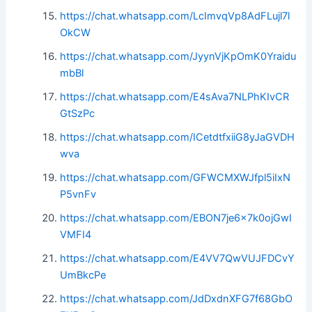
https://chat.whatsapp.com/LcImvqVp8AdFLujl7l
OkCW
https://chat.whatsapp.com/JyynVjKpOmK0Yraidu
mbBl
https://chat.whatsapp.com/E4sAva7NLPhKIvCR
GtSzPc
https://chat.whatsapp.com/ICetdtfxiiG8yJaGVDH
wva
https://chat.whatsapp.com/GFWCMXWJfpl5iIxN
P5vnFv
https://chat.whatsapp.com/EBON7je6x7k0ojGwI
VMFI4
https://chat.whatsapp.com/E4VV7QwVUJFDCvY
UmBkcPe
https://chat.whatsapp.com/JdDxdnXFG7f68GbO