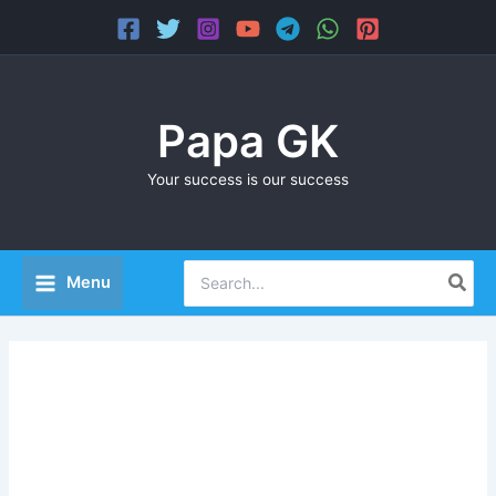
Skip
Main
to
Menu
content
Papa GK
Your success is our success
Search
Menu
for: