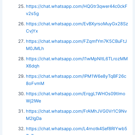
https://chat.whatsapp.com/HQGtr3qwer44c0ckF
v2s5g
https://chat.whatsapp.com/EvBXyrsoMuyGx28Sz
CvjYx
https://chat.whatsapp.com/FZqmfYm7K5CBuFtJ
M0JMLh
https://chat.whatsapp.com/I1wMpNItL6TLrozMM
X6dqh
https://chat.whatsapp.com/IPM1W6e8yTqBF26c
8oFvmM
https://chat.whatsapp.com/ErqgL1WHOs09tImo
Wj2lWe
https://chat.whatsapp.com/FrAMhJVG0Vr1C9Nv
M2lgDa
https://chat.whatsapp.com/L4rnotk4Sef8RIYwb5