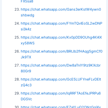
FX5sa8
https://chat.whatsapp.com/Gans3erKstW4ywn0
shbwdg
https://chat.whatsapp.com/FYmTQvlEoSL2wDNP
si3k4z
https://chat.whatsapp.com/Kx0pDD9OUhg4Kl4X
xy58WS
https://chat.whatsapp.com/BRIJb2fHAqg5gmCf0
Jk9TX
https://chat.whatsapp.com/Dw8aTnlY9tz9KXcbr
80Gr9
https://chat.whatsapp.com/GcE5LUFYneFLvDElt
zQ4c3
https://chat.whatsapp.com/IqRRFTAoEfeJPRPu6
DGSVc
https://chat.whatsapp.com/EZaYLuQ2ONzGqjXy