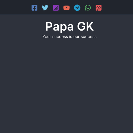
Skip
Main
to
Menu
content
Papa GK
Your success is our success