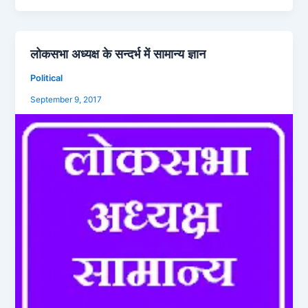
और
उत्तर
लोकसभा अध्यक्ष के सन्दर्भ में सामान्य ज्ञान
लोकसभा
अध्यक्ष
Political
के
September 9, 2017
सन्दर्भ
में
सामान्य
ज्ञान