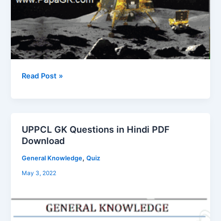
Read Post »
UPPCL GK Questions in Hindi PDF
UPPCL
Download
GK
Questions
,
General Knowledge
Quiz
in
May 3, 2022
Hindi
PDF
Download